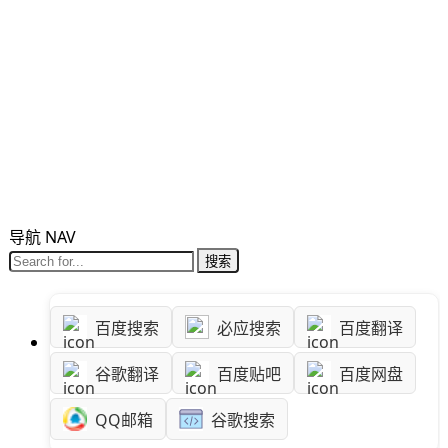
Csharp
生
活
数
码
Xamarin
导航 NAV
错
误
搜索
软
百度搜索
必应搜索
百度翻译
件
谷歌翻译
百度贴吧
百度网盘
教
程
QQ邮箱
谷歌搜索
Unity3D