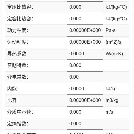
Csharp
e
定压比热容：
0.000
kJ/(kg•°C)
定容比热容：
0.000
kJ/(kg•°C)
生
活
动力粘度：
0.00000E+000
Pa·s
运动粘度：
0.00000E+000
(m^2)/s
数
码
导热系数
0.0000
W/(m·K)
普朗特数：
0.000
Xamarin
介电常数：
0.00
错
内能：
0.0000
kJ/kg
误
比容：
0.00000E+000
m3/kg
软
介质中声速：
0.000
m/s
件
定熵指数：
0.000