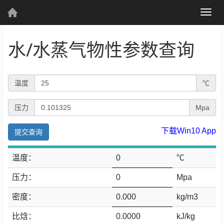
(current)
Togg
个人资料
navig
水/水蒸气物性参数查询
T
温度
℃
个人主页
发表文章
e
P
压力
Mpa
m
r
p
下载Win10 App
e
e
s
r
温度：
0
℃
综
s
合
a
压力：
0
Mpa
u
t
r
密度：
0.000
kg/m3
UWP
u
e
r
比焓：
0.0000
kJ/kg