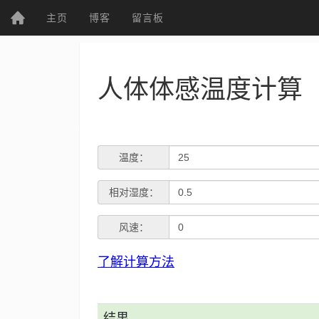
(current)
主页
博客
留言板
个人资料
人体体感温度计算
个人主页
发表文章
T
温度：
e
P
相对湿度：
m
r
P
综
风速：
p
e
合
r
e
了解计算方法
s
e
r
UWP
s
s
a
u
结果