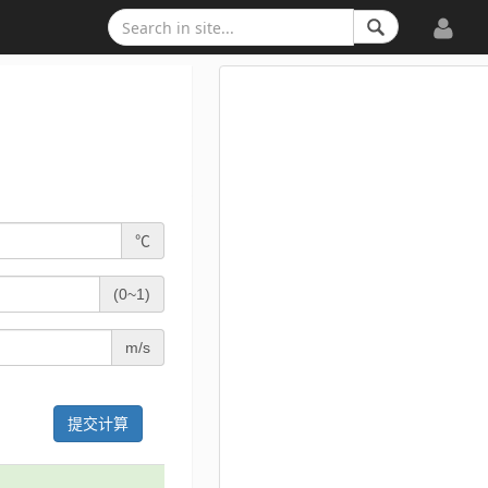
℃
(0~1)
m/s