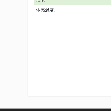
s
t
Csharp
r
u
体感温度：
u
e
生
r
r
活
e
e
数
码
Xamarin
错
误
软
件