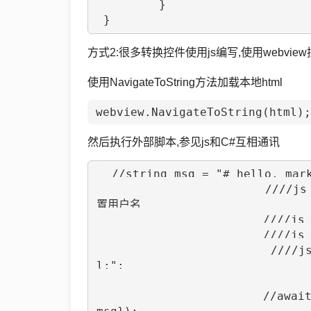
	 }

 } 
Unity3D
方式2:很多转换控件使用js编写,使用webview
SignalR
使用NavigateToString方法加载本地html
ASP.NET
webview.NavigateToString(html);
Win10
然后执行外部脚本,参见js和C#互相通讯
 //string msg = "# hello, markdown!";  //构建脚本

			////js += "var converter = new showdown.Converter()"; //设
置用户名

			////js += "var text=''";

			////js += "var html = converter.makeHtml(text)";

			////js += "document.getElementById('h1').innerHTML = htm
l;";

			//await webview.InvokeScriptAsync("render", new string[] { 