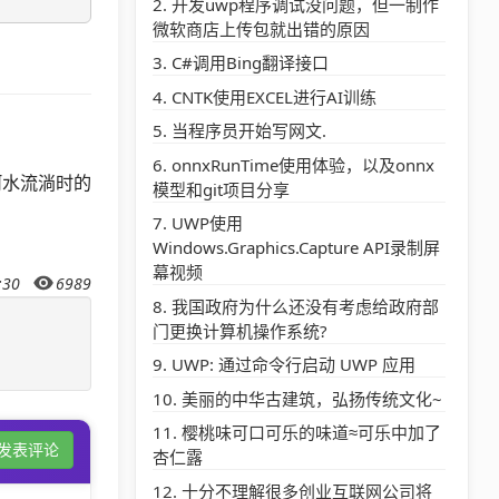
开发uwp程序调试没问题，但一制作
微软商店上传包就出错的原因
C#调用Bing翻译接口
CNTK使用EXCEL进行AI训练
当程序员开始写网文.
onnxRunTime使用体验，以及onnx
河水流淌时的
模型和git项目分享
UWP使用
Windows.Graphics.Capture API录制屏
幕视频
:30
6989
我国政府为什么还没有考虑给政府部
门更换计算机操作系统?
UWP: 通过命令行启动 UWP 应用
美丽的中华古建筑，弘扬传统文化~
樱桃味可口可乐的味道≈可乐中加了
发表评论
杏仁露
十分不理解很多创业互联网公司将