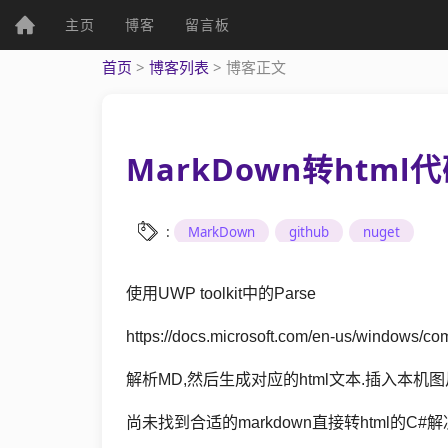
(current)
主页
博客
留言板
个人资料
首页
>
博客列表
>
博客正文
MarkDown转html
个人主页
发表文章
:
MarkDown
github
nuget
使用UWP toolkit中的Parse
综
https://docs.microsoft.com/en-us/windows/co
合
解析MD,然后生成对应的html文本.插入本机图片
UWP
尚未找到合适的markdown直接转html的C