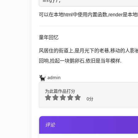
msg}); 
可以在本地html中使用内置函数,render是本
童年回忆
风居住的街道上,是月光下的老巷,移动的人影
回响,捡起一块鹅卵石,依旧是当年模样.
admin
为此篇作品打分
0分
评论