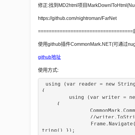
Csharp
修正:找到MD2html项目MarkDownlToHtml(Nug
生
https://github.com/nightroman/FarNet
活
=================================
数
使用github插件CommonMark.NET(可通过nu
码
github地址
Xamarin
使用方式:
错
误
using (var reader = new String
{

	 using (var writer = new StringWriter())

软
     {

件
		CommonMark.CommonMarkConverter.Convert(reader, writer);

		//writer.ToString()即为转换好的html

教
		Frame.Navigate(typeof(WebPage), new string[] {Md_Title, writer.ToS
程
tring() });
