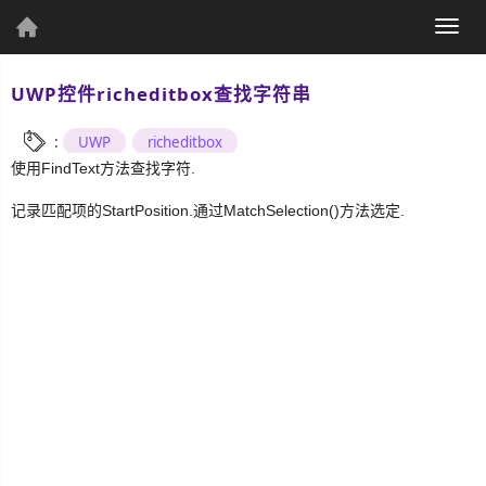
(current)
Togg
个人资料
navig
UWP控件richeditbox查找字符串
:
UWP
richeditbox
使用FindText方法查找字符.
个人主页
发表文章
记录匹配项的StartPosition.通过MatchSelection()方法选定.
综
合
UWP
Csharp