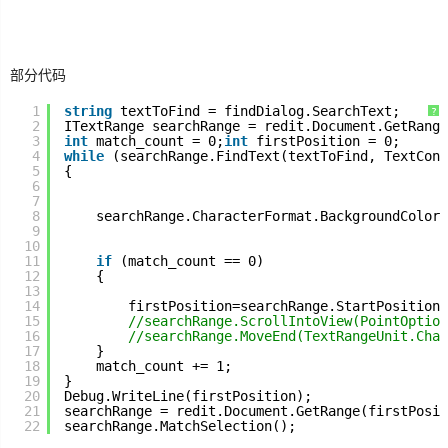
生
活
部分代码
数
1
string
textToFind = findDialog.SearchText;
?
2
ITextRange searchRange = redit.Document.GetRange
码
3
int
match_count = 0;
int
firstPosition = 0;
4
while
(searchRange.FindText(textToFind, TextCons
5
{
Xamarin
6
7
8
searchRange.CharacterFormat.BackgroundColor 
错
9
10
误
11
if
(match_count == 0)
12
{
13
软
14
firstPosition=searchRange.StartPosition;
件
15
//searchRange.ScrollIntoView(PointOption
16
//searchRange.MoveEnd(TextRangeUnit.Char
17
}
18
match_count += 1;
教
19
}
程
20
Debug.WriteLine(firstPosition);
21
searchRange = redit.Document.GetRange(firstPosit
22
searchRange.MatchSelection();
Unity3D