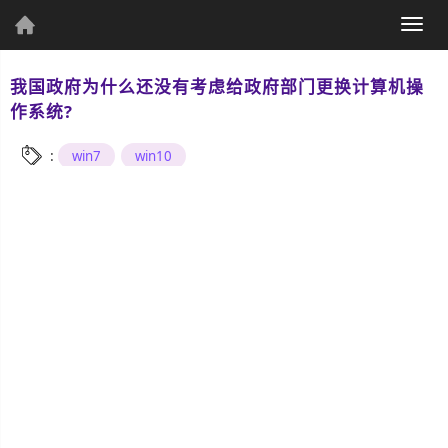
(current)
Togg
个人资料
navig
我国政府为什么还没有考虑给政府部门更换计算机操
作系统?
:
win7
win10
个人主页
发表文章
综
合
UWP
Csharp