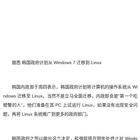
生
活
数
码
Xamarin
据悉 韩国政府计划从 Windows 7 迁移到 Linux
错
误
韩国内政部于周四表示，韩国政府计划将计算机的操作系统从 Wi
软
ndows 迁移至 Linux。当然不是立马全面迁移，内政部会是“第一个吃
件
螃蟹的人”，他们准备在其 PC 上试运行 Linux，如果没有出现安全问
题，再将 Linux 系统推广到更多的政府部门。
教
程
Unity3D
韩国政府之所以做出这个决定，和微软将在明年处终止对 Windo