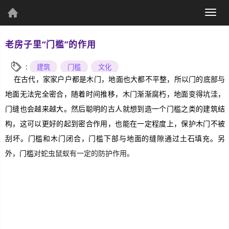
(current)
Togg
个人资料
navig
老房子里“门槛”的作用
:
建筑
门槛
文化
在古代，家家户户都是木门，地面也大都不平整，所以门的底部与
地面无法完全密合，随着时间推移，木门渐渐腐朽，地面变得坑洼，
个人主页
发表文章
门缝也会越来越大。然后聪明的古人就想到造一个门槛之类的建筑结
构，这可以更好的起到密合作用，也能在一定程度上，保护木门不被
另
刮坏。门槛和木门闭合，门槛下部与地面的缝隙通过土石填充。
外，门槛
对蛇虫鼠蚁有一定的防护作用。
综
合
UWP
Csharp