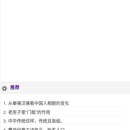
推荐
从秦俑汉俑看中国人相貌的变化
老房子里“门槛”的作用
中华传统纹样，传统且高级。
曹操经典古诗作品，脍炙人口