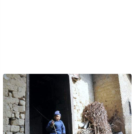
生
活
数
码
Xamarin
错
误
软
件
教
程
Unity3D