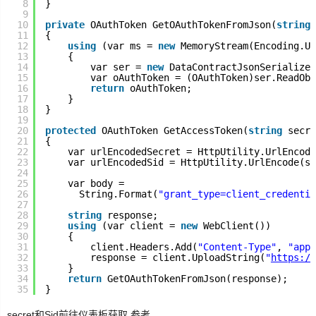
8
}
9
10
private
OAuthToken GetOAuthTokenFromJson(
string
SignalR
11
{
12
using
(var ms = 
new
MemoryStream(Encoding.Un
13
{
ASP.NET
14
var ser = 
new
DataContractJsonSerializer
15
var oAuthToken = (OAuthToken)ser.ReadObj
16
return
oAuthToken;
17
}
Win10
18
}
19
20
protected
OAuthToken GetAccessToken(
string
secre
21
{
22
var urlEncodedSecret = HttpUtility.UrlEncode
23
var urlEncodedSid = HttpUtility.UrlEncode(si
24
25
var body =
26
String.Format(
"grant_type=client_credentia
27
28
string
response;
29
using
(var client = 
new
WebClient())
30
{
31
client.Headers.Add(
"Content-Type"
, 
"appl
32
response = client.UploadString(
"
https://
33
}
34
return
GetOAuthTokenFromJson(response);
35
}
secret和Sid前往仪表板获取,参考