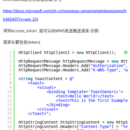
https://docs.microsoft.com/zh-cn/previous-versions/windows/apps/h
h465407(v=win.10)
得到access_token
,就可以向WNS发送推送请求.示例:
请求头要包含(token)
1
HttpClient httpClient2 = 
new
HttpClient();
?
2
3
HttpRequestMessage httpRequestMessage = 
new
Http
4
httpRequestMessage.Headers.Add(
"Authorization"
, 
5
httpRequestMessage.Headers.Add(
"X-WNS-Type"
, 
"wn
6
7
string
toastContent = 
@"
8
<toast>
9
<visual>
10
<binding template='ToastGeneric'>
11
<text>Hello World!</text>
12
<text>This is the first Example!
13
</binding>
14
</visual>
15
</toast>"
;
16
17
HttpStringContent httpStringContent = 
new
HttpSt
18
httpStringContent.Headers[
"Content-Type"
] = 
"tex