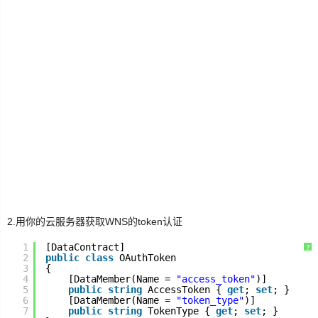
生
活
数
码
Xamarin
错
误
软
2.用你的云服务器获取WNS的token认证
件
1
[DataContract]
?
2
public
class
OAuthToken
教
3
{
程
4
[DataMember(Name = 
"access_token"
)]
5
public
string
AccessToken { 
get
; 
set
; }
6
[DataMember(Name = 
"token_type"
)]
7
public
string
TokenType { 
get
; 
set
; }
Unity3D