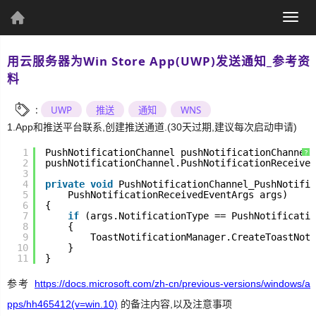
(current)
Togg
个人资料
navig
用云服务器为Win Store App(UWP)发送通知_参考资
料
:
UWP
推送
通知
WNS
1.App和推送平台联系,创建推送通道.(30天过期,建议每次启动申请)
个人主页
发表文章
1
PushNotificationChannel pushNotificationChannel 
?
2
pushNotificationChannel.PushNotificationReceived
3
4
private
void
PushNotificationChannel_PushNotific
5
PushNotificationReceivedEventArgs args)
6
{
7
if
(args.NotificationType == PushNotificatio
综
8
{
9
ToastNotificationManager.CreateToastNoti
合
10
}
11
}
UWP
参考
https://docs.microsoft.com/zh-cn/previous-versions/windows/a
pps/hh465412(v=win.10)
的备注内容,以及注意事项
Csharp