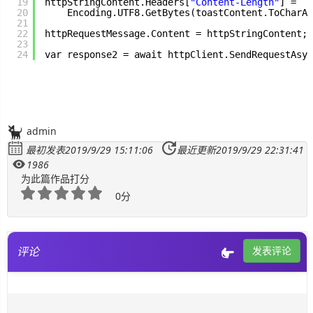
19
httpStringContent.Headers[
"Content-Length"
] =
20
Encoding.UTF8.GetBytes(toastContent.ToCharAr
21
22
httpRequestMessage.Content = httpStringContent;
23
24
var response2 = await httpClient.SendRequestAsyn
admin
最初发表2019/9/29 15:11:06
最近更新2019/9/29 22:31:41
1986
为此篇作品打分
0分
评论
发表评论