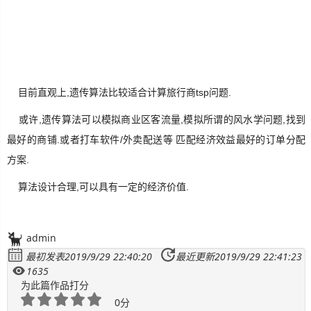
生
活
数
码
目前直观上,遗传算法比较适合计算旅行商tsp问题.
或许,遗传算法可以模拟商业区客流量,模拟所谓的风水学问题,找到
Xamarin
最好的商铺.或者打车软件/外卖配送等 匹配经济效益最好的订单分配
错
方案.
误
算法设计合理,可以具有一定的经济价值.
软
件
admin
最初发表2019/9/29 22:40:20
最近更新2019/9/29 22:41:23
教
程
1635
为此篇作品打分
0分
Unity3D