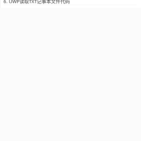
UWP读取TXT记事本文件代码
为UWP应用按钮直接跳转到商店进行评价的代码
Xamarin跨平台弹窗统一调用代码
Unity生成的UWP编译出现“XXX已退出，代码为1 ”错误解决办
法
如何优化UWP应用启动性能
.Net 开发部分代码规范
C#动态代码生成
C#求解三对角矩阵数值解法-追赶法
C# 添加Word文本和图片超链接代码
ASP.NET发送邮件的代码
kindeditor使用syntaxhighlighter高亮代码
动态加载js脚本的四种方法
SignalR教程14-js客户端上编写用于服务器调用的代码
引用UEWASP.DLL的C#代码