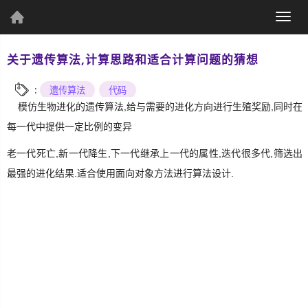
(current)
Togg
个人资料
navig
关于遗传算法,计算思路和适合计算问题的猜想
:
遗传算法
代码
模仿生物进化的遗传算法,给与需要的进化方向进行生殖奖励,同时在
每一代中提供一定比例的变异
个人主页
发表文章
老一代死亡,新一代降生,下一代继承上一代的属性,迭代很多代,筛选出
最强的进化结果.适合使用面向对象方法进行算法设计.
综
合
UWP
Csharp