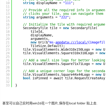
10
string
displayName = 
"111"
;
11
SignalR
12
// Provide all the required info in argument
13
// clicks your tile, you can navigate them t
14
string
arguments = 
"222"
;
15
ASP.NET
16
// Initialize the tile with required argumen
17
SecondaryTile tile = 
new
SecondaryTile(
18
tileId,
Win10
19
displayName,
20
arguments,
21
new
Uri($
"ms-
appdata:///local/
{imagefile
22
TileSize.Default);
23
tile.VisualElements.Wide310x150Logo = 
new
Ur
24
tile.VisualElements.Square310x310Logo = 
new
25
26
// Add a small size logo for better looking 
27
tile.VisualElements.Square71x71Logo = 
new
Ur
28
29
// Add a unique corner logo for the secondar
30
tile.VisualElements.Square44x44Logo = 
new
Ur
31
bool
isPinned = await tile.RequestCreateAsyn
32
33
}
甚至可以自己实时用win2d花一个图片,保存在local folder 贴上去.