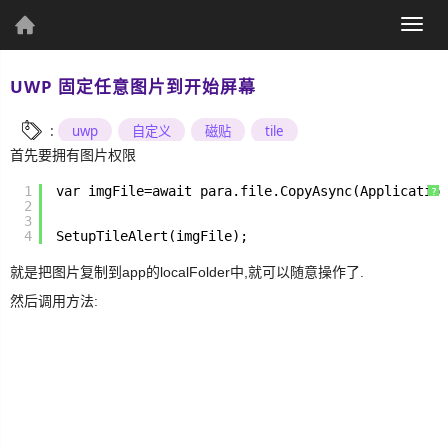
(current)
Togg
个人资料
navig
UWP 固定任意图片到开始屏幕
:
uwp
自定义
磁贴
tile
首先要拥有图片权限
1
个人主页
var imgFile=await para.file.CopyAsync(Application
发表文章
?
2
3
4
SetupTileAlert(imgFile);
就是把图片复制到app的localFolder中,就可以随意操作了.
然后调用方法:
综
合
UWP
Csharp