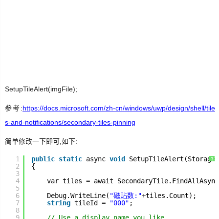
生
活
数
码
Xamarin
SetupTileAlert(imgFile);
参考:
https://docs.microsoft.com/zh-cn/windows/uwp/design/shell/tile
错
误
s-and-notifications/secondary-tiles-pinning
简单修改一下即可,如下:
软
件
1
public
static
async 
void
SetupTileAlert(StorageF
?
2
{
3
教
4
var tiles = await SecondaryTile.FindAllAsync
5
程
6
Debug.WriteLine(
"磁贴数:"
+tiles.Count);
7
string
tileId = 
"000"
;
8
Unity3D
9
// Use a display name you like