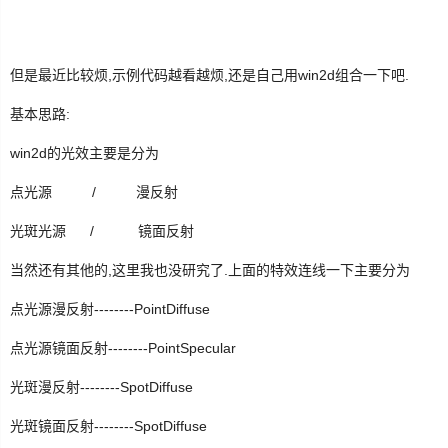
生
活
但是最近比较烦,示例代码越看越烦,还是自己用win2d组合一下吧.
数
基本思路:
码
win2d的光效主要是分为
Xamarin
点光源 / 漫反射
错
光斑光源 / 镜面反射
误
当然还有其他的,这里我也没研究了.上面的特效连线一下主要分为
软
点光源漫反射--------Point
Diffuse
件
点光源镜面反射
--------
PointSpecular
教
光斑漫反射
--------
SpotDiffuse
程
光斑镜面反射
--------
Spot
Diffuse
Unity3D