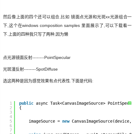
SignalR
然后像上面的四个还可以组合,比如 镜面点光源和光斑xx光源组合一
下,
这个在windows composition samples 里面展示了,可以下载看一
ASP.NET
下.上面的四种我只写了两种,因为懒
Win10
点光源镜面反射
--------PointSpecular
光斑漫反射--------SpotDiffuse
选这两种是因为感觉效果有点代表性.下面是代码:
1
public
async Task<CanvasImageSource> PointSpecul
?
2
{
3
4
5
imageSource = 
new
CanvasImageSource(device, 
6
7