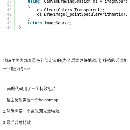
38
using
(CanvasDrawingSession ds = imageSource
39
{
40
ds.Clear(Colors.Transparent);
41
ds.DrawImage(_pointSpecularArithmetic);
42
}
43
return
imageSource;
44
}
代码里面内部变量在外部定义的(为了后续更快地调用),移植的话添加
一下缺少的 var
上面的代码用了三个特效组合:
1.镜面反射需要一个heightmap,
2.然后需要一个点光源光效特效,
3.最后合成特效