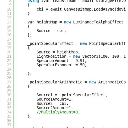
8
using
(var readStream = await storageFile.Op
9
{
10
cbi = await CanvasBitmap.LoadAsync(devic
11
}
12
13
var heightMap = 
new
LuminanceToAlphaEffect
14
{
15
Source = cbi,
16
};
17
18
_pointSpecularEffect = 
new
PointSpecularEffe
19
{
20
Source = heightMap,
21
LightPosition = 
new
Vector3(100, 100, 10
22
SpecularAmount = 0.9f,
23
SpecularExponent = 50,
24
25
};
26
27
_pointSpecularArithmetic = 
new
ArithmeticCom
28
{
29
30
Source1 = _pointSpecularEffect,
31
Source1Amount=1,
32
Source2 = cbi,
33
Source2Amount=1,
34
//MultiplyAmount=0,
35
};
36
37