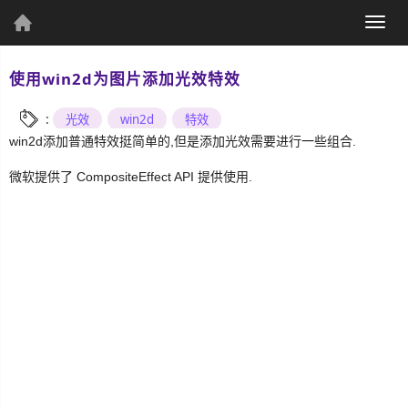
(current)
Togg
个人资料
navig
使用win2d为图片添加光效特效
:
光效
win2d
特效
win2d添加普通特效挺简单的,但是添加光效需要进行一些组合.
个人主页
发表文章
微软提供了 CompositeEffect API 提供使用.
综
合
UWP
Csharp