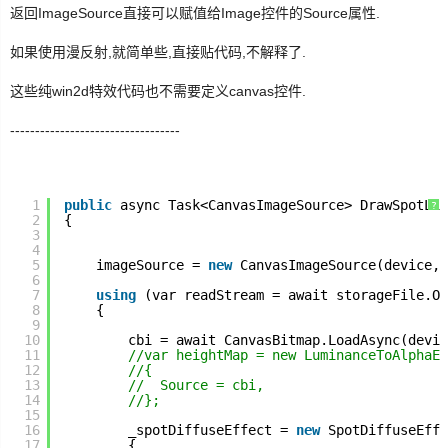
返回ImageSource直接可以赋值给Image控件的Source属性.
如果使用漫反射,就简单些,直接贴代码,不解释了.
这些纯win2d特效
代码也不需要定义canvas控件.
----------------------------------
1
public
async Task<CanvasImageSource> DrawSpotLig
?
2
{
3
4
5
imageSource = 
new
CanvasImageSource(device, 
6
7
using
(var readStream = await storageFile.Op
8
{
9
10
cbi = await CanvasBitmap.LoadAsync(devic
11
//var heightMap = new LuminanceToAlphaEf
12
//{
13
//  Source = cbi,
14
//};
15
16
_spotDiffuseEffect = 
new
SpotDiffuseEffe
17
{