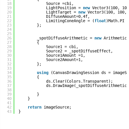
18
Source =cbi,
19
LightPosition = 
new
Vector3(100, 100
20
LightTarget = 
new
Vector3(100, 100, 
21
DiffuseAmount=0.4f,
22
LimitingConeAngle = (
float
)Math.PI *
23
};
24
25
26
_spotDiffuseArithmetic = 
new
ArithmeticC
27
{
28
Source1 = cbi,
29
Source2 = _spotDiffuseEffect,
30
Source1Amount =1,
31
Source2Amount=1,
32
};
33
34
using
(CanvasDrawingSession ds = imageSo
35
{
36
ds.Clear(Colors.Transparent);
37
ds.DrawImage(_spotDiffuseArithmetic)
38
39
}
40
}
41
42
return
imageSource;
43
}