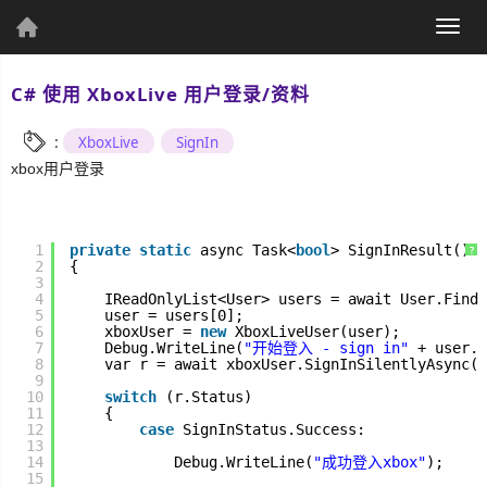
(current)
Togg
个人资料
navig
C# 使用 XboxLive 用户登录/资料
:
XboxLive
SignIn
xbox用户登录
个人主页
发表文章
1
private
static
async Task<
bool
> SignInResult()
?
2
{
3
4
IReadOnlyList<User> users = await User.FindA
5
user = users[0];
6
xboxUser = 
new
XboxLiveUser(user);
综
7
Debug.WriteLine(
"开始登入 - sign in"
+ user.A
8
var r = await xboxUser.SignInSilentlyAsync(W
合
9
10
switch
(r.Status)
11
{
UWP
12
case
SignInStatus.Success:
13
14
Debug.WriteLine(
"成功登入xbox"
);
Csharp
15