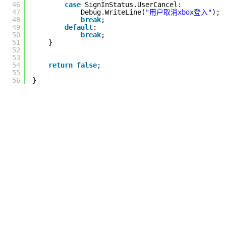
46
case
SignInStatus.UserCancel:
47
Debug.WriteLine(
"用户取消xbox登入"
);
48
break
;
SignalR
49
default
:
50
break
;
51
}
ASP.NET
52
53
54
return
false
;
Win10
55
56
}