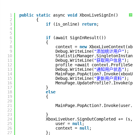
1
public
static
async 
void
XboxLiveSignIn()
?
2
{
3
if
(is_online) 
return
;
4
5
6
if
(await SignInResult())
7
{
8
context = 
new
XboxLiveContext(xbo
9
Debug.WriteLine(
"添加统计用户"
);
10
StatisticManager.SingletonInstanc
11
Debug.WriteLine(
"获取用户信息"
);
12
profile =await context.ProfileSer
13
Debug.WriteLine(
"通知用户状态"
);
14
MainPage.PopAction?.Invoke(xboxUs
15
Debug.WriteLine(
"更新用户资料"
);
16
MenuPage.UpdateProfile?.Invoke(pr
17
}
18
else
19
{
20
21
MainPage.PopAction?.Invoke(user.N
22
23
}
24
XboxLiveUser.SignOutCompleted += (s,e
25
user = 
null
;
26
context = 
null
;
27
};