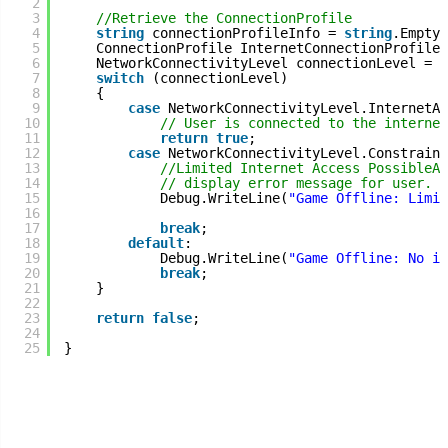
2
3
//Retrieve the ConnectionProfile
4
string
connectionProfileInfo = 
string
.Empty;
5
ConnectionProfile InternetConnectionProfile 
6
NetworkConnectivityLevel connectionLevel = I
7
switch
(connectionLevel)
8
{
9
case
NetworkConnectivityLevel.InternetAc
10
// User is connected to the internet
11
return
true
;
12
case
NetworkConnectivityLevel.Constraine
13
//Limited Internet Access PossibleAu
14
// display error message for user.
15
Debug.WriteLine(
"Game Offline: Limit
16
17
break
;
18
default
:
19
Debug.WriteLine(
"Game Offline: No in
20
break
;
21
}
22
23
return
false
;
24
25
}