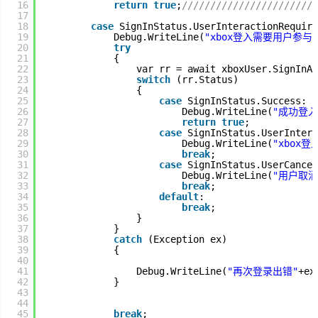
16
return
true
;
////////////////////////
17
18
case
SignInStatus.UserInteractionRequire
生
19
Debug.WriteLine(
"xbox登入需要用户参与"
活
20
try
21
{
22
var rr = await xboxUser.SignInAs
数
23
switch
(rr.Status)
24
{
码
25
case
SignInStatus.Success:
26
Debug.WriteLine(
"成功登入x
27
return
true
;
Xamarin
28
case
SignInStatus.UserIntera
29
Debug.WriteLine(
"xbox
30
break
;
错
31
case
SignInStatus.UserCancel
32
Debug.WriteLine(
"用户取消x
误
33
break
;
34
default
:
35
break
;
软
36
}
件
37
}
38
catch
(Exception ex)
39
{
40
教
41
Debug.WriteLine(
"再次登录出错"
+ex
程
42
}
43
44
Unity3D
45
break
;