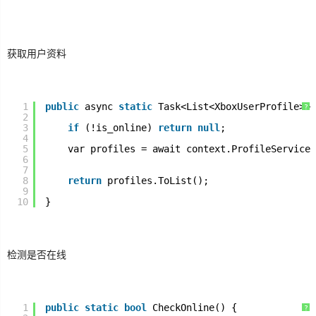
获取用户资料
1
public
async 
static
Task<List<XboxUserProfile>> 
?
2
3
if
(!is_online) 
return
null
;
4
5
var profiles = await context.ProfileService.
6
7
8
return
profiles.ToList();
9
10
}
检测是否在线
1
public
static
bool
CheckOnline() {
?