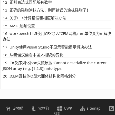
正则表达式匹配所有数字
正确的硅脂涂抹方法，别再错误的涂抹硅脂了！
关于CFX计算错误和相应解决办法
AMD 超频设置
workbench14.5使用CFX导入ICEM网格,mm单位变为m解决
办法
Unity使用Visual Studio不显示智能提示解决办法
从秦俑汉俑看中国人相貌的变化
C#反序列化json失败原因:Cannot deserialize the current
JSON array (e.g. [1,2,3]) into type...
ICEM圆柱体O型六面体结构化网格划分
宠物猫
宠物狗
UWP
sitemap
RSS