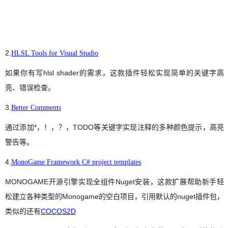
生
活
2.
HLSL Tools for Visual Studio
数
码
如果你有写hlsl shader的需求，这款插件轻松实现简单的关键字高
亮、错误检查。
Xamarin
3.
Better Comments
错
误
通过添加*，！，？，TODO等关键字实现注释的多种颜色提示，高亮
警告等。
软
4.
件
MonoGame Framework C# project templates
MONOGAME开源引擎实现全组件Nuget安装，这款扩展帮助新手轻
教
松建立各种类型的Monogame的空白项目，引用默认的nuget插件包，
程
类似的还有
COCOS2D
Unity3D