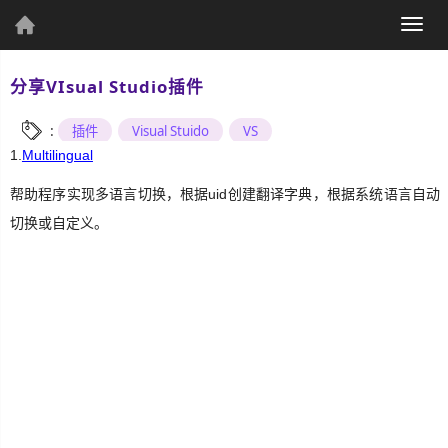
(current)
Togg
个人资料
navig
分享VIsual Studio插件
:
插件
Visual Stuido
VS
1.
Multilingual
个人主页
发表文章
帮助程序实现多语言切换，根据uid创建翻译字典，根据系统语言自动
切换或自定义。
综
合
UWP
Csharp