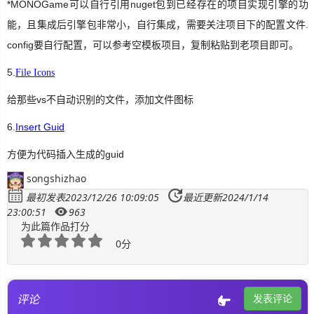
*MONOGame可以自行引用nuget包到已经存在的项目实现引擎的功
能，且集成后引擎包非常小，自行集成，需要关注项目下的配置文件.
SignalR
config要自行配置，可以参考空模板项目，复制粘贴到老项目即可。
ASP.NET
5.
File Icons
Win10
给那些vs不自动识别的文件，添加文件图标
6.
Insert Guid
方便为代码插入生成的guid
songshizhao
最初发表2023/12/26 10:09:05
最近更新2024/1/14
23:00:51
963
为此篇作品打分
0分
评论
发表评论