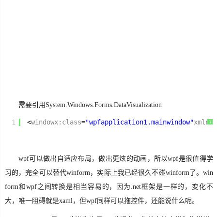
生
活
数
码
Xamarin
需要引用System.Windows.Forms.DataVisualization
错
误
1
<
windowx:class
=
"wpfapplication1.mainwindow"
xmlns
=
?
软
件
wpf可以做出自适应布局，做出更炫的动画，所以wpf是很值得学
习的，完全可以替代winform，实际上我已经很久不碰winform了。win
教
form和wpf之间转换是相当容易的，因为.net框架是一样的，变化不
程
大，唯一阻碍就是xaml，但wpf同样可以拖控件，还能说什么呢。
Unity3D