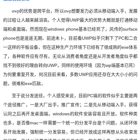
发展
uwp的优势是跨平台，所以uwp想要发力必须从移动端入手，
的过程让人越来越沮丧。个人觉得UWP最大的优势大概就是打通移动
端和桌面端，然而现在windows phone基本已经死了，风传的surface
phone也是遥遥无期、前途未卜，目前看UWP似乎只剩下了PC和二合
一这样的平板设备，但在这种生产力环境下已经有了很成熟的exe体系
了，各种软件应有尽有，无论从消费者角度还是从开发者角度似乎都
找不到很好的理由转向UWP，同样的使用环境（因为wp端基本已死）
为何要重复开发，何况目前来看，多数UWP应用还存在大大小小的问
题，很难和exe匹敌，
至于说分发途径，个人感受来说，目前PC端的软件似乎主要是两
个途径推广，一是大厂出手，推广宣传；二是先从移动端入手，获得
认同之后再开发桌面端。windows的软件安装容易且开放，软件种类
也多，是否像mac一样需要一个统一的分发平台是个问题，从闭环体
系开始发展，强制统一分发容易，但已经开放成这样再想从头收束发