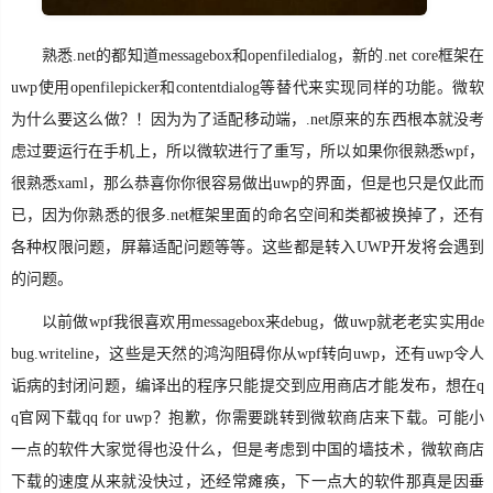
熟悉.net的都知道messagebox和openfiledialog，新的.net core框架在
uwp使用openfilepicker和contentdialog等替代来实现同样的功能。微软
为什么要这么做？！因为为了适配移动端，.net原来的东西根本就没考
虑过要运行在手机上，所以微软进行了重写，所以如果你很熟悉wpf，
很熟悉xaml，那么恭喜你你很容易做出uwp的界面，但是也只是仅此而
已，因为你熟悉的很多.net框架里面的命名空间和类都被换掉了，还有
各种权限问题，屏幕适配问题等等。这些都是转入UWP开发将会遇到
的问题。
以前做wpf我很喜欢用messagebox来debug，做uwp就老老实实用de
bug.writeline，这些是天然的鸿沟阻碍你从wpf转向uwp，还有uwp令人
诟病的封闭问题，编译出的程序只能提交到应用商店才能发布，想在q
q官网下载qq for uwp？抱歉，你需要跳转到微软商店来下载。可能小
一点的软件大家觉得也没什么，但是考虑到中国的墙技术，微软商店
下载的速度从来就没快过，还经常瘫痪，下一点大的软件那真是因垂