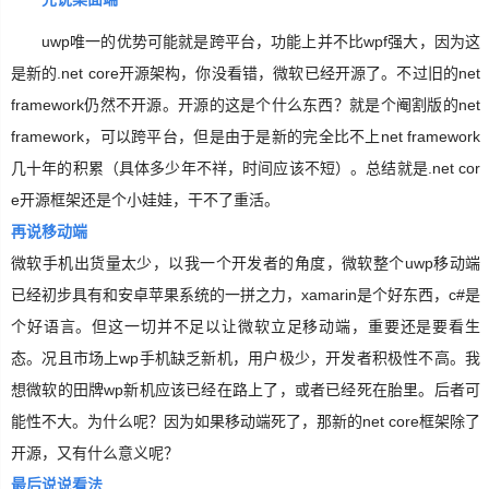
uwp唯一的优势可能就是跨平台，功能上并不比wpf强大，因为这
是新的.net core开源架构，你没看错，微软已经开源了。不过旧的net
framework仍然不开源。开源的这是个什么东西？就是个阉割版的net
framework，可以跨平台，但是由于是新的完全比不上net framework
几十年的积累（具体多少年不祥，时间应该不短）。总结就是.net cor
e开源框架还是个小娃娃，干不了重活。
再说移动端
微软手机出货量太少，以我一个开发者的角度，微软整个uwp移动端
已经初步具有和安卓苹果系统的一拼之力，xamarin是个好东西，c#是
个好语言。但这一切并不足以让微软立足移动端，重要还是要看生
态。况且市场上wp手机缺乏新机，用户极少，开发者积极性不高。我
想微软的田牌wp新机应该已经在路上了，或者已经死在胎里。后者可
能性不大。为什么呢？因为如果移动端死了，那新的net core框架除了
开源，又有什么意义呢？
最后说说看法