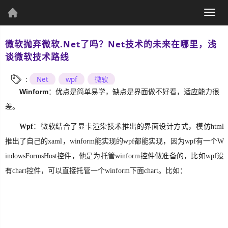
(current)
Togg
个人资料
navig
微软抛弃微软.Net了吗？Net技术的未来在哪里，浅
谈微软技术路线
:
Net
wpf
微软
Winform
：优点是简单易学，缺点是界面做不好看，适应能力很
个人主页
发表文章
差。
Wpf
：微软结合了显卡渲染技术推出的界面设计方式，模仿html
推出了自己的xaml，winform能实现的wpf都能实现，因为wpf有一个W
indowsFormsHost控件，他是为托管winform控件做准备的，比如wpf没
综
有chart控件，可以直接托管一个winform下面chart。比如：
合
UWP
Csharp