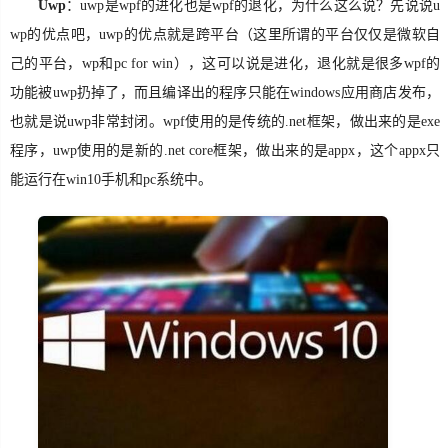
Uwp
：uwp是wpf的进化也是wpf的退化，为什么这么说？先说说u
wp的优点吧，uwp的优点就是跨平台（这里所谓的平台仅仅是微软自
SignalR
己的平台，wp和pc for win），这可以说是进化，退化就是很多wpf的
ASP.NET
功能被uwp扔掉了，而且编译出的程序只能在windows应用商店发布，
也就是说uwp非常封闭。wpf使用的是传统的.net框架，做出来的是exe
Win10
程序，uwp使用的是新的.net core框架，做出来的是appx，这个appx只
能运行在win10手机和pc系统中。