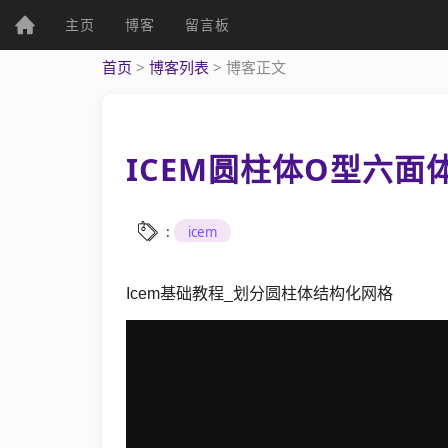
(current)
主页
博客
留言板
个人资料
首页
>
博客列表
>
博客正文
ICEM圆柱体O型六面
个人主页
发表文章
:
icem
Icem基础教程_划分圆柱体结构化网格
综
合
UWP