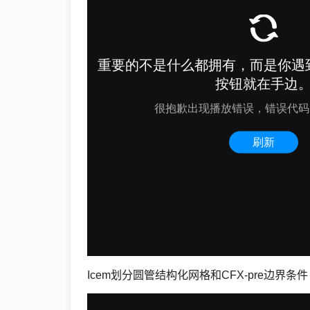
Csharp
生
活
数
码
Xamarin
错
误
软
件
Icem划分圆管结构化网格和CFX-pre边界条件
教
程