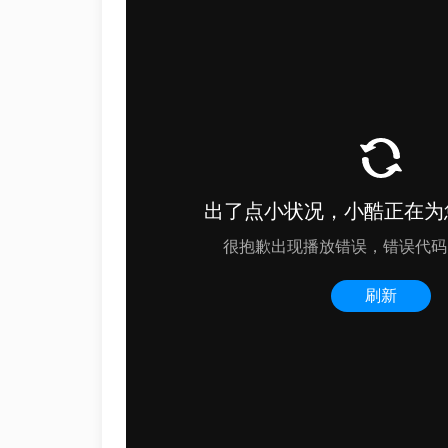
Unity3D
SignalR
ASP.NET
Win10