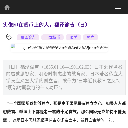
(current)
Togg
个人资料
navig
头像印在货币上的人，福泽谕吉（日）
:
福泽谕吉
日本货币
国学
独立
个人主页
发表文章
［日］福泽谕吉（1835.01.10—1901.02.03）日本近代著名
的启蒙思想家、明治时期杰出的教育家、日本著名私立大
学庆应义塾大学的创立者。被称为“日本近代教育之父”、
“明治时期教育的伟大功臣”。
综
合
“
一个国家所以能够独立，那是由于国民具有独立之心。如果人人都
UWP
想做官、举国上下都是老一套的十足官气，那么国家无论如何不能强
盛
”。这是日本思想家福泽谕吉众多名言中，最具含金量的一句。
Csharp