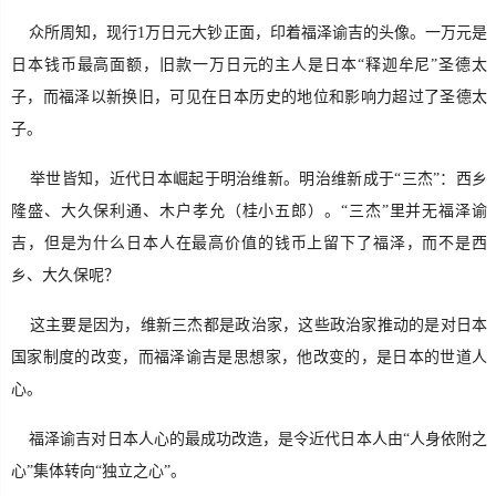
众所周知，现行1万日元大钞正面，印着福泽谕吉的头像。一万元是
SignalR
日本钱币最高面额，旧款一万日元的主人是日本“释迦牟尼”圣德太
子，而福泽以新换旧，可见在日本历史的地位和影响力超过了圣德太
ASP.NET
子。
Win10
举世皆知，近代日本崛起于明治维新。明治维新成于“三杰”：西乡
隆盛、大久保利通、木户孝允（桂小五郎）。“三杰”里并无福泽谕
吉，但是为什么日本人在最高价值的钱币上留下了福泽，而不是西
乡、大久保呢？
这主要是因为，维新三杰都是政治家，这些政治家推动的是对日本
国家制度的改变，而福泽谕吉是思想家，他改变的，是日本的世道人
心。
福泽谕吉对日本人心的最成功改造，是令近代日本人由“人身依附之
心”集体转向“独立之心”。