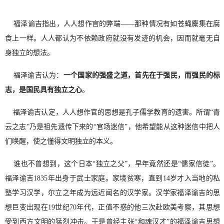
福泽谕吉指出，人人想作官的弊端——那种情况有如苍蝇麇集在腐
食上一样。人人都认为不依赖政府就没有发迹的机会，因而就毫无自
身独立的想法。
福泽谕吉认为：
一个国家的强盛之道，首先在于强民，而强民的标
志，是国民具有独立之心
。
福泽谕吉认定，人人想
作官
的思想是孔子儒学教育的遗害。所谓“青
云之志”乃是祖先遗传下来的“官场迷信”，他希望能从这种迷信中把人
们唤醒，使之懂得文明独立的本义。
谁也不曾想到，这个日本“独立之父”，早年竟然还是“儒家信徒”。
福泽谕吉1835年出身于武士家庭。家境贫寒，直到14岁才入当地的私
塾学习汉学，尔立之年成为远近闻名的汉学家。汉学家福泽谕吉的思
想巨变出现在19世纪70年代，正值不惑的他三次赴欧美考察，其思想
受到西方文明的猛烈冲击。于是曾经主张“和魂汉才”的福泽谕吉思想