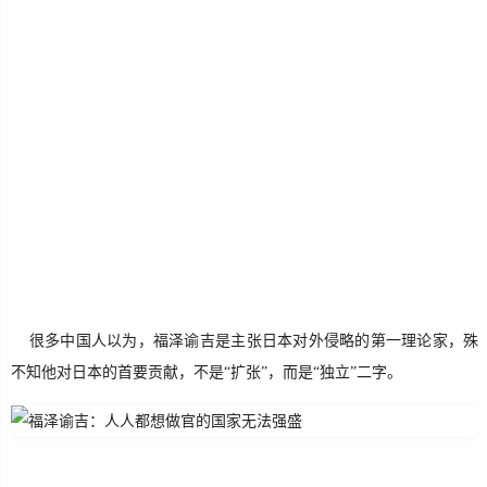
生
活
数
码
Xamarin
错
误
软
很多中国人以为，福泽谕吉是主张日本对外侵略的第一理论家，殊
件
不知他对日本的首要贡献，不是“扩张”，而是“独立”二字。
教
程
Unity3D