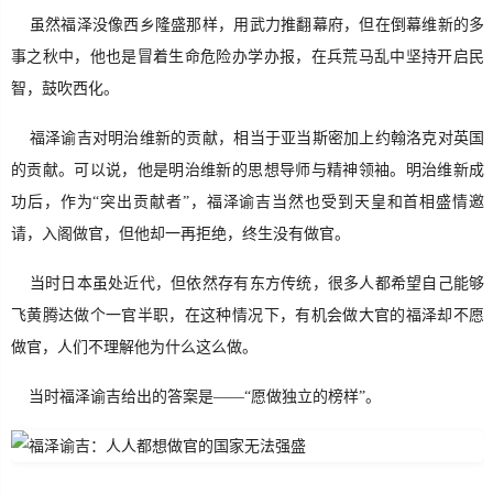
虽然福泽没像西乡隆盛那样，用武力推翻幕府，但在倒幕维新的多
事之秋中，他也是冒着生命危险办学办报，在兵荒马乱中坚持开启民
智，鼓吹西化。
福泽谕吉对明治维新的贡献，相当于亚当斯密加上约翰洛克对英国
的贡献。可以说，他是明治维新的思想导师与精神领袖。明治维新成
功后，作为“突出贡献者”，福泽谕吉当然也受到天皇和首相盛情邀
请，入阁做官，但他却一再拒绝，终生没有做官。
当时日本虽处近代，但依然存有东方传统，很多人都希望自己能够
飞黄腾达做个一官半职，在这种情况下，有机会做大官的福泽却不愿
做官，人们不理解他为什么这么做。
当时福泽谕吉给出的答案是——“愿做独立的榜样”。