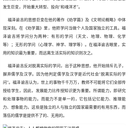
发生巨变，开始重大转型、投向“和魂洋才”。
福泽谕吉的思想巨变在他的著作《劝学篇》及《文明论概略》中体
现深刻。在《劝学篇》里，他把学问当做个人及国家独立的工具。福
泽谕吉将学问分为两种：有形的学问（天文、地理、物理、化学
等）；无形的学问（心理学、神学、理学等）。在福泽谕吉眼里，实
用的知识最为重要，而远离生活实际的知识则次之。
福泽谕吉反对脱离实际的学问，出于这种思想，他开始排斥孔子，
摒弃儒学及汉学。因为他判定儒学及汉学是近代社会“脱离实际的学
问”。福泽谕吉认为，世上的事物千千万万，教师不可能将它们全部传
授给学生，因此，发展能力比传授知识更为重要。所谓能力，即研究
和处理事物的能力。而能力不是单一的，它包括记忆能力、推理能
力、想象能力。这些是独立的人与独立的国家最需要的有用东西，而
落伍的儒学是提供不了的、无用的。