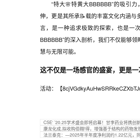
“特大🌸特黄大BBBBBB”的
伸，更是其所承📝载的丰富文化内涵与
言，是一种追求极致的探索，也是一次
BBBBBB”的深入剖析，我们不仅能
慧与无限可能。
这不仅是一场感官的盛宴，更是一
活动：【
8cjVGdkyAuHwSRRkeCZXbTJ
CSE‘ ’20.25学术盛会即将启幕！甘李药业将携
康龙化成,拟收购佰翱!得，增强基于结构的药物发
法兰泰克：—2025年半年度净利润约1.22亿元，同