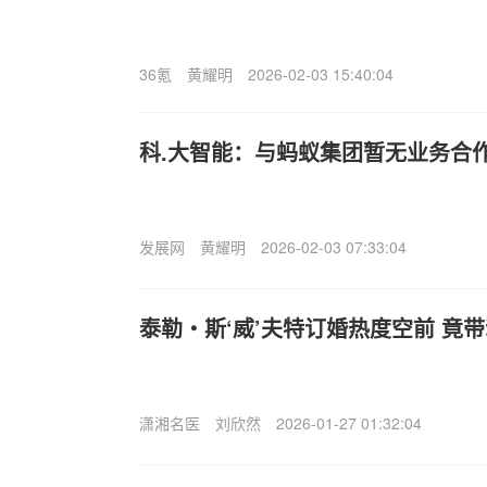
36氪
黄耀明
2026-02-03 15:40:04
科.大智能：与蚂蚁集团暂无业务合
发展网
黄耀明
2026-02-03 07:33:04
泰勒・斯‘威’夫特订婚热度空前 竟
潇湘名医
刘欣然
2026-01-27 01:32:04