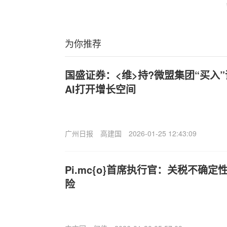
为你推荐
国盛证券：<维>持?微盟集团“买入
AI打开增长空间
广州日报
高建国
2026-01-25 12:43:09
Pi.mc{o}首席执行官：关税不确
险