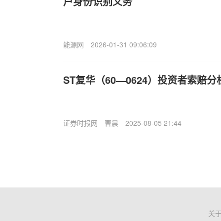
户身份识别义务
能源网
2026-01-31 09:06:09
ST复华（60—0624）投资者索赔分
证券时报网
曹晨
2025-08-05 21:44
关