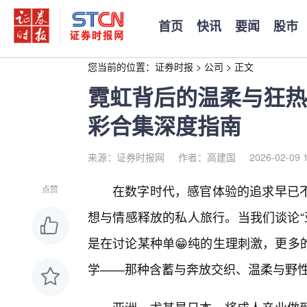
首页
快讯
要闻
股市
您当前的位置：
证券时报
>
公司
>
正文
霓虹背后的温柔与狂热
彩合集深度指南
来源：证券时报网
作者：高建国
2026-02-09 
在数字时代，感官体验的追求早已
点赞
想与情感释放的私人旅行。当我们谈论“
是在讨论某种单😁纯的生理刺激，更多
学——那种含蓄与奔放交织、温柔与野