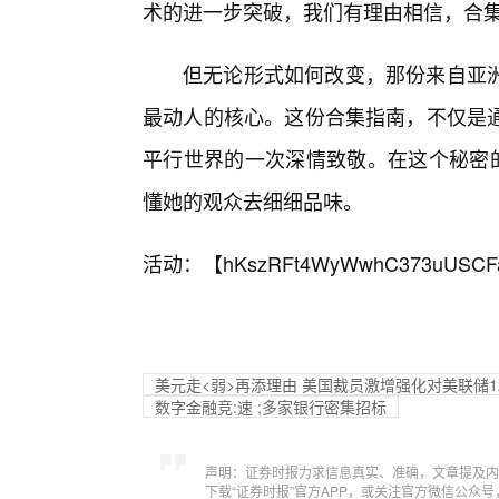
术的进一步突破，我们有理由相信，合
但无论形式如何改变，那份来自亚
最动人的核心。这份合集指南，不仅是
平行世界的一次深情致敬。在这个秘密的
懂她的观众去细细品味。
活动：【
hKszRFt4WyWwhC373uUSCF
美元走<弱>再添理由 美国裁员激增强化对美联储1
数字金融竞:速 ;多家银行密集招标
声明：证券时报力求信息真实、准确，文章提及内
下载“证券时报”官方APP，或关注官方微信公众